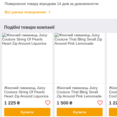
Повернення товару впродовж 14 днів за домовленістю
Всі умови повернення
Подібні товари компанії
Жіночий гаманець Juicy
Жіночий гаманець Juicy
Жіно
Couture String Of Pearls
Couture That Bling Small
Cout
Heart Zip Around Liquorice
Zip Around Pink Lemonade
Cool
1 225
1 500
1 2
₴
₴
Купити
Купити