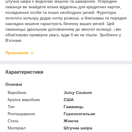
штучна шкіра є водночас міцною та шикарною. Усередині
гаманця ви знайдете кілька відділень для кредитних карток,
посвідчення особи та інших необхідних речей. Фурнітура
золотого кольору додає нотку розкоші, а блискавка та передня
накладна кишеня гарантують безпеку ваших речей. Цей
гаманецьє ідеальним доповненням до жіночої колекції, і він
обов’язково приверне увагу, куди б ви не пішли. Зроблено у
В'єтнамі.
Приховати
Характеристики
Основні
Виробник
Juicy Couture
Країна виробник
США
Тип
Гаманець
Розташування
Горизонтальне
Стать
Жіноча
Матеріал
Штучна шкіра