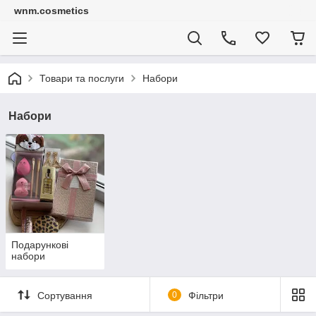
wnm.cosmetics
Товари та послуги
Набори
Набори
Подарункові
набори
Сортування
0
Фільтри