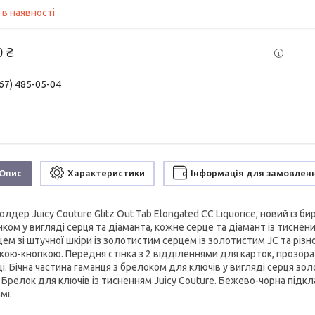
 в наявності
0 ₴
67) 485-05-04
Опис
Характеристики
Інформація для замовлен
лдер Juicy Couture Glitz Out Tab Elongated CC Liquorice, новий із би
ком у вигляді серця та діаманта, кожне серце та діамант із тиснен
цем зі штучної шкіри із золотистим серцем із золотистим JC та різ
бкою-кнопкою. Передня стінка з 2 відділеннями для карток, прозор
і. Бічна частина гаманця з брелоком для ключів у вигляді серця зол
 Брелок для ключів із тисненням Juicy Couture. Бежево-чорна підкл
мі.