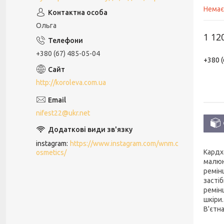
Немає
Ольга
1 12
+380 (67) 485-05-04
+380 (
http://koroleva.com.ua
nifest22@ukr.net
instagram
https://www.instagram.com/wnm.c
Кардхо
osmetics/
малюн
ремін
засті
ремінц
шкіри.
В'єтна