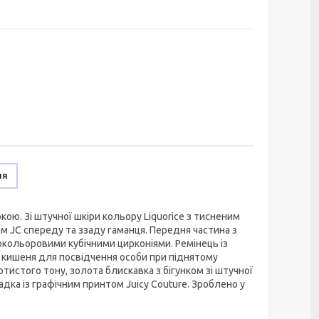
ня
ркою. Зі штучної шкіри кольору Liquorice з тисненим
им JC спереду та ззаду гаманця. Передня частина з
нокольоровими кубічними цирконіями. Ремінець із
а кишеня для посвідчення особи при піднятому
отистого тону, золота блискавка з бігунком зі штучної
адка із графічним принтом Juicy Couture. Зроблено у