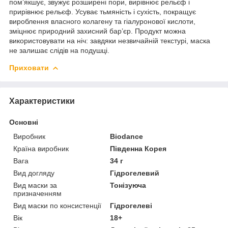
пом’якшує, звужує розширені пори, вирівнює рельєф і
прирівнює рельєф. Усуває тьмяність і сухість, покращує
вироблення власного колагену та гіалуронової кислоти,
зміцнює природний захисний бар’єр. Продукт можна
використовувати на ніч: завдяки незвичайній текстурі, маска
не залишає слідів на подушці.
Приховати
Характеристики
Основні
Виробник
Biodance
Країна виробник
Південна Корея
Вага
34 г
Вид догляду
Гідрогелевий
Вид маски за
Тонізуюча
призначенням
Вид маски по консистенції
Гідрогелеві
Вік
18+