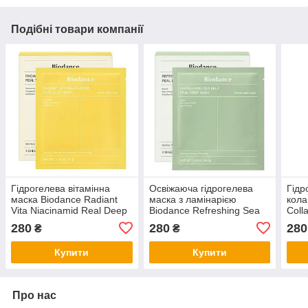
Подібні товари компанії
Гідрогелева вітамінна
Освіжаюча гідрогелева
Гідр
маска Biodance Radiant
маска з ламінарією
кола
Vita Niacinamid Real Deep
Biodance Refreshing Sea
Coll
Mask
Kelp Real Deep Mask
280
280
280
₴
₴
Купити
Купити
Про нас