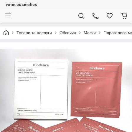
wnm.cosmetics
Товари та послуги
Обличчя
Маски
Гідрогелева м