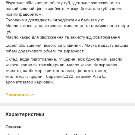
Візуальне збільшення об'єму губ, ідеальне зволоження та
легкий сяючий фініш зроблять маску -блиск для губ вашим
новим фаворитом.
Головними доглядають інгредієнтами бальзаму є:
Масло кокоса для активного живлення та пом'якшення шкіри
губ
Масло какао для зволоження та захисту від обвітрювання
Ефект збільшення всього за 5 хвилин . Маска надасть вашим
губам додаткового обьем та виразності.
Склад: вода підготовлена, гліцерин, віск бджолиний, масло
кокоса, каприлік тригліцериди, масло какао, гіалуронова
кислота, карбомер, триетаноламін, феноксіетанол,
етилгексілгліцерин, барвник Е122, вітаміни А та Е,
ароматизатор харчовий.
Приховати
Характеристики
Основні