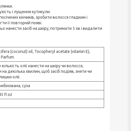
ділянки.
сухість і лущення кутикули.
посічених кінчиків, зробити волосся гладким і
ти її повторній появі.
о нанести засіб на шкіру, потримати 5 хв і видалити
fera (coconut) oil, Tocopheryl acetate (vitamin E),
 Parfum.
кількість олії нанести на шкіру чи волосся,
 на декілька хвилин, щоб засіб подіяв, зняти чи
лишки олії.
омбінована, суха
5 fl oz