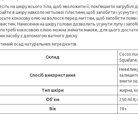
есіть на шкіру всього тіла, щоб зволожити її, пом’якшити загрубілі 
райте в шкіру навколо нігтьової пластини, щоб запобігти і усунути 
осьте кокосову олію на волосся перед миттям, щоб запобігти появі 
истим. Нанесення на шкіру голови дозволить усунути лупу і запобіг
и потребі кокосовою олією можна знімати макіяж, для цього достатнь
ки засобу з допомогою ватного диску.
тимий осад натуральних інгредієнтів.
Cocos nuci
Склад
Squalane,
Невелику 
Спосіб використання
залишити
змити за
Тип шкіри
жирна, к
Об’єм
250 ml 8,4
Вік
18+