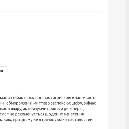
ня
 має антибактеріальні і протигрибкові властивості.
нні, обмороженні, миттєво заспокоює шкіру, знімає
кає в шкіру, активізуючи процеси регенерації,
ислот не рекоменується щоденне нанесення,
рідкою, при цьому не втрачає своїх властивостей.