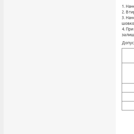
1. Нан
2. Вти
3. Нан
шовков
4. Пр
залиш
Допус