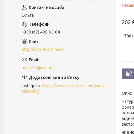
Немає
Ольга
202 
+380 (67) 485-05-04
+380 (
http://koroleva.com.ua
nifest22@ukr.net
instagram
https://www.instagram.com/wnm.c
osmetics/
Опис
Натура
Вона 
подраз
відно
засто
Як ви