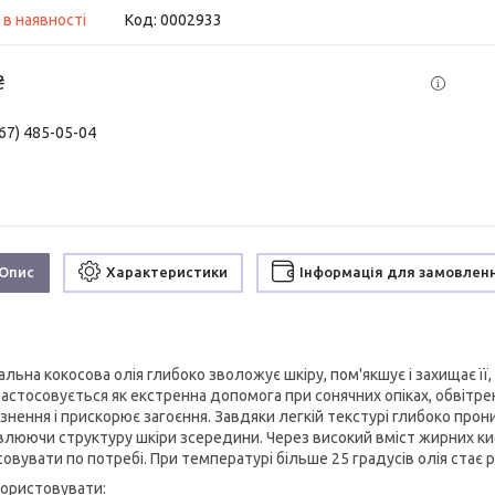
 в наявності
Код:
0002933
₴
67) 485-05-04
Опис
Характеристики
Інформація для замовлен
льна кокосова олія глибоко зволожує шкіру, пом'якшує і захищає її,
застосовується як екстренна допомога при сонячних опіках, обвітре
нення і прискорює загоєння. Завдяки легкій текстурі глибоко прони
влюючи структуру шкіри зсередини. Через високий вміст жирних к
совувати по потребі. При температурі більше 25 градусів олія стає 
користовувати: