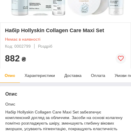
Набір Hollyskin Collagen Care Maxi Set
Немає в наявності
Код: 0002799
Роздріб
882
₴
Опис
Характеристики
Доставка
Оплата
Умови п
Опис
Опис
Набір Hollyskin Collagen Care Maxi Set забезпечує
комплексний догляд за обличчям. Засоби на основі колагену
помітно розгладжують шкіру, зменшують глибину вікових
зморшок, усувають пігментацію, покращують еластичність