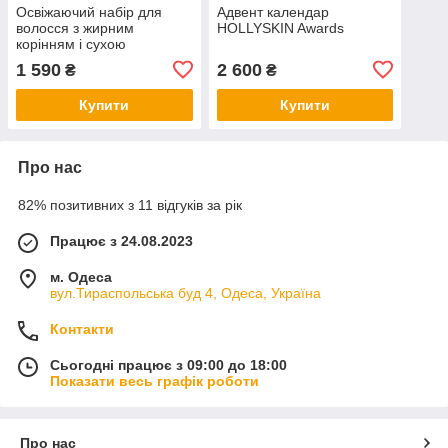
Освіжаючий набір для
Адвент календар
волосся з жирним
HOLLYSKIN Awards
корінням і сухою
довжиною Luseta Beauty
1 590
2 600
₴
₴
Rosemary Mint Jet-Set Hair
Refresh Kit
Купити
Купити
Про нас
82% позитивних з 11 відгуків за рік
Працює з 24.08.2023
м. Одеса
вул.Тираспольська буд 4, Одеса, Україна
Контакти
Сьогодні працює з 09:00 до 18:00
Показати весь графік роботи
Про нас