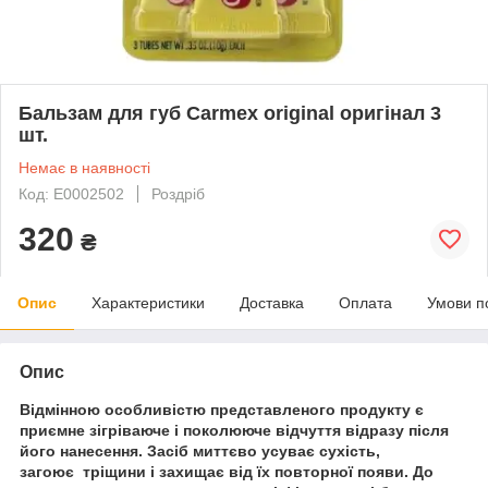
Бальзам для губ Carmex original оригінал 3
шт.
Немає в наявності
Код: E0002502
Роздріб
320
₴
Опис
Характеристики
Доставка
Оплата
Умови п
Опис
Відмінною особливістю представленого продукту є
приємне зігріваюче і поколююче відчуття відразу після
його нанесення. Засіб миттєво усуває сухість,
загоює тріщини і захищає від їх повторної появи. До