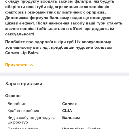
складу продукту входять захисні фільтри, які будуть
оберігати ваші губи від агресивних атак зовнішніх
факторів і різноманітних кліматичних сюрпризів.
Дивовижна формула бальзаму надає ще один дуже
цікавий ефект. Після нанесення засобу ваші губи стануть
значно повніші і збільшаться в об'ємі, що додасть їм
сексуальності.
Подбайте про здоров'я шкіри губ і їх спокусливому
зовнішньому вигляді, придбавши чудовий бальзам
Саrмех Lip Balm.
Приховати
Характеристики
Основні
Виробник
Carmex
Країна виробник
США
Вид засобу по догляду за
Бальзам
шкірою губ
Проблема шкіри
Чутливість, Сухість,