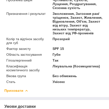
Лущення, Роздратування,
Сезонна сухість
Призначення і результат
Зволоження, Загоєння ран/
тріщинок, Захист, Живлення,
Відновлення, Об'єм, Захист
від вітру, Захист від
низьких темпрератур,
Захист від УФ-променів
Колір та відтінок засобу
Прозорий
для губ
Фактор захисту
SPF 15
Область застосування
Губи
Гіпоалергенний
Так
Класифікація
Лікувальна (Космецевтика)
косметичного засобу
Вікова група
Без обмежень
Стать
Унісекс
Приховати
Умови доставки