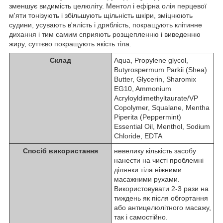
зменшує видимість целюліту. Ментол і ефірна олія перцевої
м'яти тонізують і збільшують щільність шкіри, зміцнюють
судини, усувають в'ялість і дряблість, покращують клітинне
дихання і тим самим сприяють розщепленню і виведенню
жиру, суттєво покращують якість тіла.
Склад
Aqua, Propylene glycol,
Butyrospermum Parkii (Shea)
Butter, Glycerin, Sharomix
EG10, Ammonium
Acryloyldimethyltaurate/VP
Copolymer, Squalane, Mentha
Piperita (Peppermint)
Essential Oil, Menthol, Sodium
Chloride, EDTA
Спосіб використання
невелику кiлькiсть засобу
нанести на чисті проблемні
ділянки тіла нiжними
масажними рухами.
Використовувати 2-3 рази на
тиждень як після обгортання
або антицелюлітного масажу,
так і самостійно.