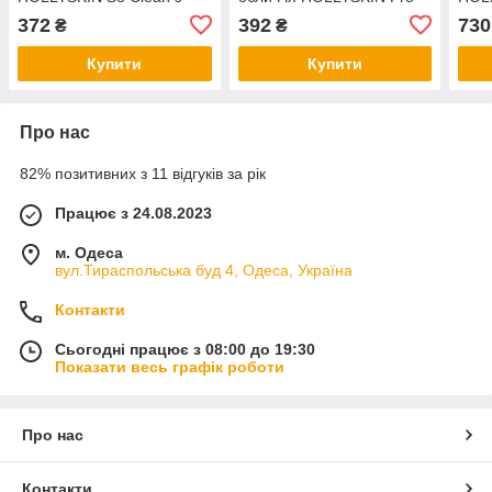
екстрактом камелії та
SQUALANE Face Cream
372
392
730
₴
₴
рисом
Купити
Купити
Про нас
82% позитивних з 11 відгуків за рік
Працює з 24.08.2023
м. Одеса
вул.Тираспольська буд 4, Одеса, Україна
Контакти
Сьогодні працює з 08:00 до 19:30
Показати весь графік роботи
Про нас
Контакти