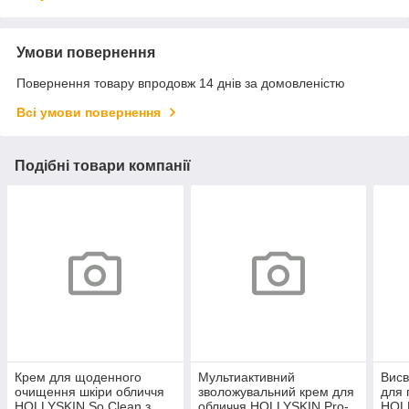
Умови повернення
Повернення товару впродовж 14 днів за домовленістю
Всі умови повернення
Подібні товари компанії
Крем для щоденного
Мультиактивний
Висв
очищення шкіри обличчя
зволожувальний крем для
для 
HOLLYSKIN So Clean з
обличчя HOLLYSKIN Pro-
HOLL