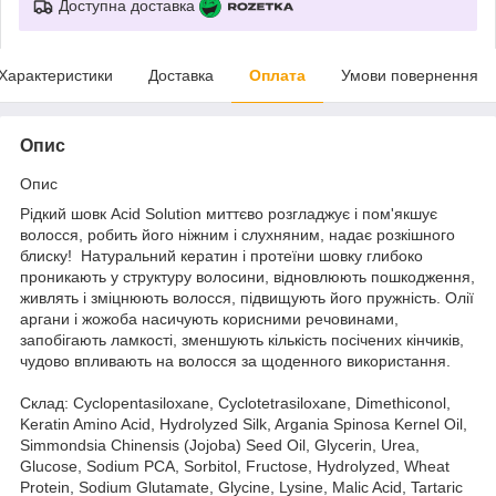
Доступна доставка
Характеристики
Доставка
Оплата
Умови повернення
Опис
Опис
Рідкий шовк Acid Solution миттєво розгладжує і пом'якшує
волосся, робить його ніжним і слухняним, надає розкішного
блиску! Натуральний кератин і протеїни шовку глибоко
проникають у структуру волосини, відновлюють пошкодження,
живлять і зміцнюють волосся, підвищують його пружність. Олії
аргани і жожоба насичують корисними речовинами,
запобігають ламкості, зменшують кількість посічених кінчиків,
чудово впливають на волосся за щоденного використання.
Склад: Cyclopentasiloxane, Cyclotetrasiloxane, Dimethiconol,
Keratin Amino Acid, Hydrolyzed Silk, Argania Spinosa Kernel Oil,
Simmondsia Chinensis (Jojoba) Seed Oil, Glycerin, Urea,
Glucose, Sodium PCA, Sorbitol, Fructose, Hydrolyzed, Wheat
Protein, Sodium Glutamate, Glycine, Lysine, Malic Acid, Tartaric