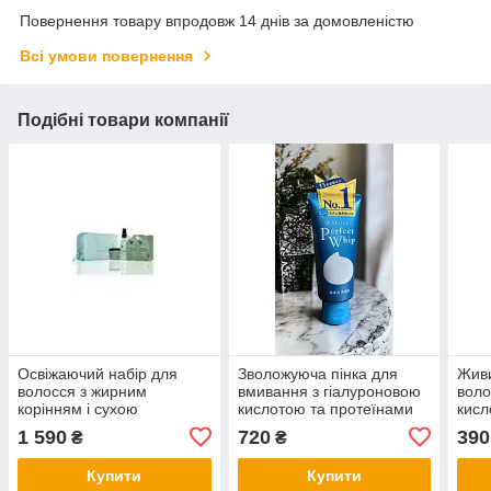
Повернення товару впродовж 14 днів за домовленістю
Всі умови повернення
Подібні товари компанії
Освіжаючий набір для
Зволожуюча пінка для
Живи
волосся з жирним
вмивання з гіалуроновою
воло
корінням і сухою
кислотою та протеїнами
кисл
довжиною Luseta Beauty
шовку, Shiseido SENKA
HOLL
1 590
720
390
₴
₴
Rosemary Mint Jet-Set Hair
Perfect Whip 120 гр
Refresh Kit
Купити
Купити